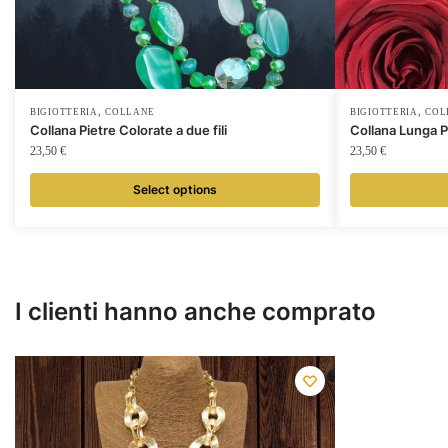
,
,
BIGIOTTERIA
COLLANE
BIGIOTTERIA
COL
Collana Pietre Colorate a due fili
Collana Lunga P
23,50
€
23,50
€
Select options
I clienti hanno anche comprato