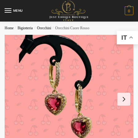
MENU
0
Home
/
Bigiotteria
/
Orecchini
/
Orecchini Cuore Rosso
IT