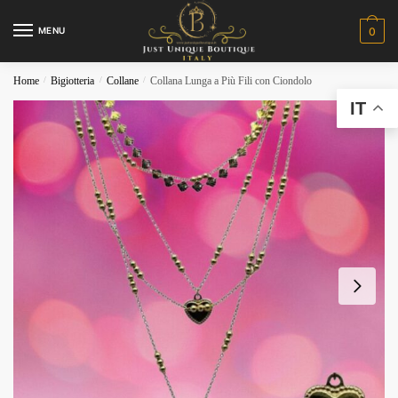
MENU
0
Home
/
Bigiotteria
/
Collane
/
Collana Lunga a Più Fili con Ciondolo
IT