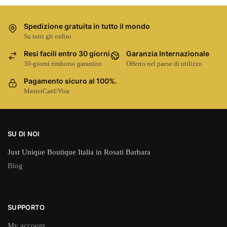
Spedizione gratuita in tutto il mondo
Su tutti gli ordini
Resi facili entro 30 giorni
Garanzia Internazionale
30-giorni rimborso garantito
Offerto nel paese di utilizzo
Pagamento sicuro al 100%.
MasterCard/Visa
SU DI NOI
Just Unique Boutique Italia in Rosati Barbara
Blog
SUPPORTO
My account