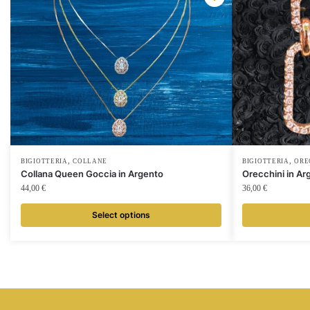
,
,
BIGIOTTERIA
COLLANE
BIGIOTTERIA
ORE
Collana Queen Goccia in Argento
Orecchini in Ar
44,00
€
36,00
€
Select options