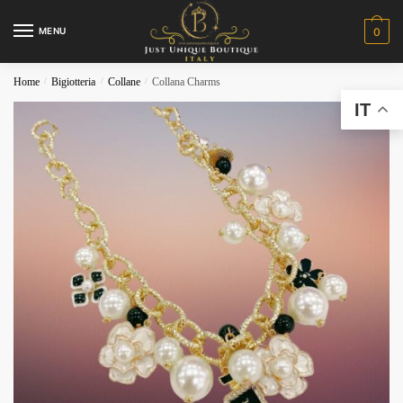
MENU
0
Home
/
Bigiotteria
/
Collane
/
Collana Charms
IT