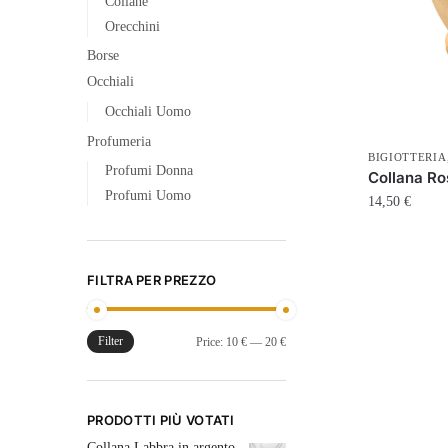
Collane
Orecchini
Borse
Occhiali
Occhiali Uomo
Profumeria
BIGIOTTERIA
Profumi Donna
Collana Ro
Profumi Uomo
14,50
€
FILTRA PER PREZZO
Filter
Price:
10 €
—
20 €
PRODOTTI PIÙ VOTATI
Collana Labbra in argento