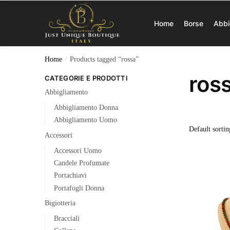
Home
Borse
Abbi
Home
/
Products tagged “rossa”
ros
CATEGORIE E PRODOTTI
Abbigliamento
Abbigliamento Donna
Abbigliamento Uomo
Accessori
Accessori Uomo
Candele Profumate
Portachiavi
Portafogli Donna
Bigiotteria
Bracciali