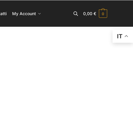
atti
My Account
0,00
€
0
IT