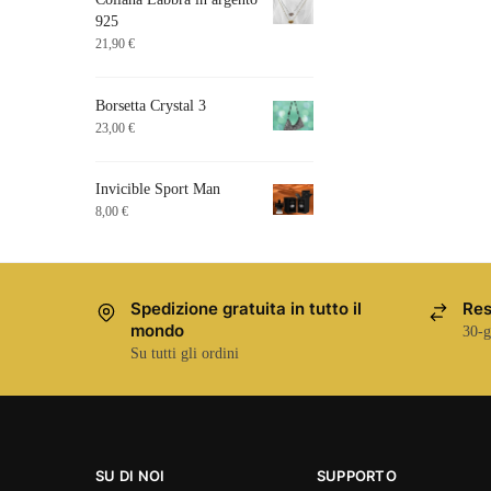
925
21,90
€
Borsetta Crystal 3
23,00
€
Invicible Sport Man
8,00
€
Spedizione gratuita in tutto il
Res
mondo
30-g
Su tutti gli ordini
SU DI NOI
SUPPORTO