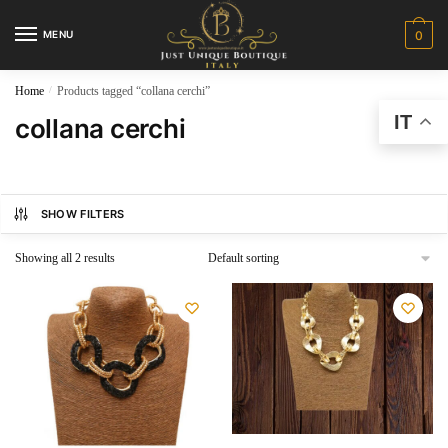
MENU
0
Home
/
Products tagged “collana cerchi”
IT
collana cerchi
SHOW FILTERS
Showing all 2 results